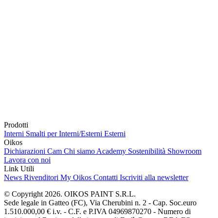
Prodotti
Interni
Smalti per Interni/Esterni
Esterni
Oikos
Dichiarazioni Cam
Chi siamo
Academy
Sostenibilità
Showroom
Lavora con noi
Link Utili
News
Rivenditori
My Oikos
Contatti
Iscriviti alla newsletter
© Copyright 2026. OIKOS PAINT S.R.L.
Sede legale in Gatteo (FC), Via Cherubini n. 2 - Cap. Soc.euro
1.510.000,00 € i.v. - C.F. e P.IVA 04969870270 - Numero di