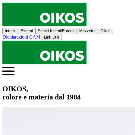
Interni
Esterni
Smalti Interni/Esterni
Mazzette
Oikos
Dichiarazioni CAM
Link Utili
OIKOS,
colore e materia dal 1984