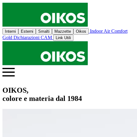
Indoor Air Comfort
Interni
Esterni
Smalti
Mazzette
Oikos
Gold
Dichiarazioni CAM
Link Utili
OIKOS,
colore e materia dal 1984