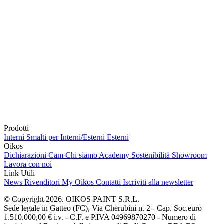
Prodotti
Interni
Smalti per Interni/Esterni
Esterni
Oikos
Dichiarazioni Cam
Chi siamo
Academy
Sostenibilità
Showroom
Lavora con noi
Link Utili
News
Rivenditori
My Oikos
Contatti
Iscriviti alla newsletter
© Copyright 2026. OIKOS PAINT S.R.L.
Sede legale in Gatteo (FC), Via Cherubini n. 2 - Cap. Soc.euro
1.510.000,00 € i.v. - C.F. e P.IVA 04969870270 - Numero di