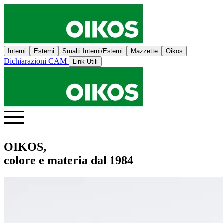
Interni
Esterni
Smalti Interni/Esterni
Mazzette
Oikos
Dichiarazioni CAM
Link Utili
OIKOS,
colore e materia dal 1984