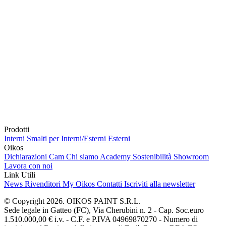
Prodotti
Interni
Smalti per Interni/Esterni
Esterni
Oikos
Dichiarazioni Cam
Chi siamo
Academy
Sostenibilità
Showroom
Lavora con noi
Link Utili
News
Rivenditori
My Oikos
Contatti
Iscriviti alla newsletter
© Copyright 2026. OIKOS PAINT S.R.L.
Sede legale in Gatteo (FC), Via Cherubini n. 2 - Cap. Soc.euro
1.510.000,00 € i.v. - C.F. e P.IVA 04969870270 - Numero di