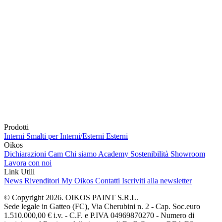
Prodotti
Interni
Smalti per Interni/Esterni
Esterni
Oikos
Dichiarazioni Cam
Chi siamo
Academy
Sostenibilità
Showroom
Lavora con noi
Link Utili
News
Rivenditori
My Oikos
Contatti
Iscriviti alla newsletter
© Copyright 2026. OIKOS PAINT S.R.L.
Sede legale in Gatteo (FC), Via Cherubini n. 2 - Cap. Soc.euro
1.510.000,00 € i.v. - C.F. e P.IVA 04969870270 - Numero di