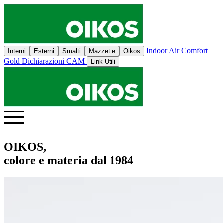
Indoor Air Comfort
Interni
Esterni
Smalti
Mazzette
Oikos
Gold
Dichiarazioni CAM
Link Utili
OIKOS,
colore e materia dal 1984