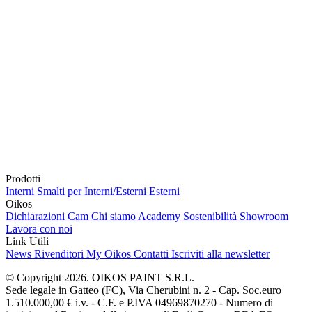
Prodotti
Interni
Smalti per Interni/Esterni
Esterni
Oikos
Dichiarazioni Cam
Chi siamo
Academy
Sostenibilità
Showroom
Lavora con noi
Link Utili
News
Rivenditori
My Oikos
Contatti
Iscriviti alla newsletter
© Copyright 2026. OIKOS PAINT S.R.L.
Sede legale in Gatteo (FC), Via Cherubini n. 2 - Cap. Soc.euro
1.510.000,00 € i.v. - C.F. e P.IVA 04969870270 - Numero di