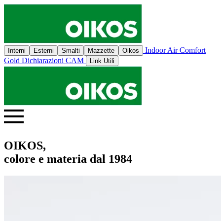
Indoor Air Comfort
Interni
Esterni
Smalti
Mazzette
Oikos
Gold
Dichiarazioni CAM
Link Utili
OIKOS,
colore e materia dal 1984