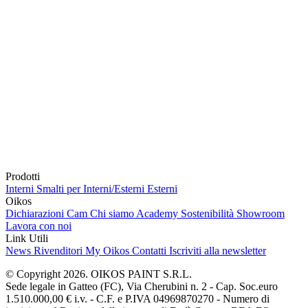
Prodotti
Interni
Smalti per Interni/Esterni
Esterni
Oikos
Dichiarazioni Cam
Chi siamo
Academy
Sostenibilità
Showroom
Lavora con noi
Link Utili
News
Rivenditori
My Oikos
Contatti
Iscriviti alla newsletter
© Copyright 2026. OIKOS PAINT S.R.L.
Sede legale in Gatteo (FC), Via Cherubini n. 2 - Cap. Soc.euro
1.510.000,00 € i.v. - C.F. e P.IVA 04969870270 - Numero di