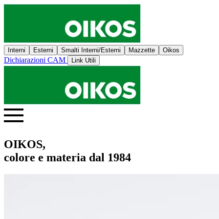
Interni
Esterni
Smalti Interni/Esterni
Mazzette
Oikos
Dichiarazioni CAM
Link Utili
OIKOS,
colore e materia dal 1984