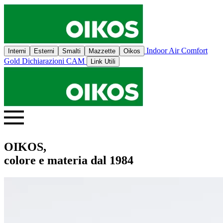
Indoor Air Comfort
Interni
Esterni
Smalti
Mazzette
Oikos
Gold
Dichiarazioni CAM
Link Utili
OIKOS,
colore e materia dal 1984