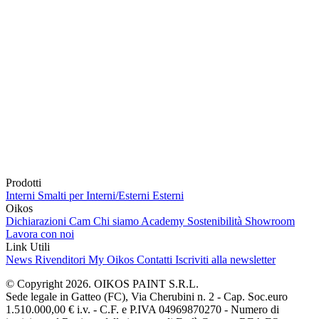
Prodotti
Interni
Smalti per Interni/Esterni
Esterni
Oikos
Dichiarazioni Cam
Chi siamo
Academy
Sostenibilità
Showroom
Lavora con noi
Link Utili
News
Rivenditori
My Oikos
Contatti
Iscriviti alla newsletter
© Copyright 2026. OIKOS PAINT S.R.L.
Sede legale in Gatteo (FC), Via Cherubini n. 2 - Cap. Soc.euro
1.510.000,00 € i.v. - C.F. e P.IVA 04969870270 - Numero di