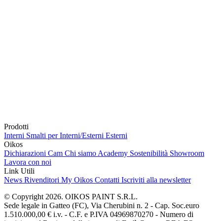
Prodotti
Interni
Smalti per Interni/Esterni
Esterni
Oikos
Dichiarazioni Cam
Chi siamo
Academy
Sostenibilità
Showroom
Lavora con noi
Link Utili
News
Rivenditori
My Oikos
Contatti
Iscriviti alla newsletter
© Copyright 2026. OIKOS PAINT S.R.L.
Sede legale in Gatteo (FC), Via Cherubini n. 2 - Cap. Soc.euro
1.510.000,00 € i.v. - C.F. e P.IVA 04969870270 - Numero di