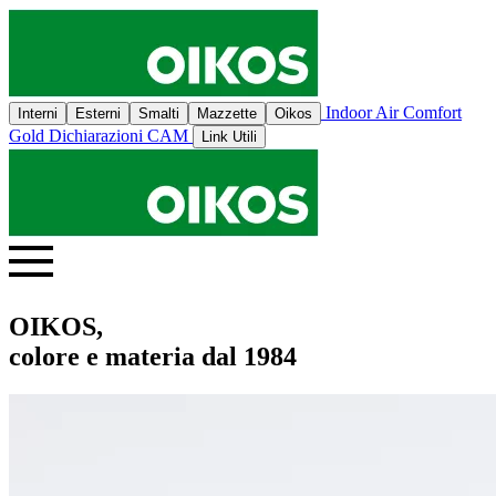
Indoor Air Comfort
Interni
Esterni
Smalti
Mazzette
Oikos
Gold
Dichiarazioni CAM
Link Utili
OIKOS,
colore e materia dal 1984