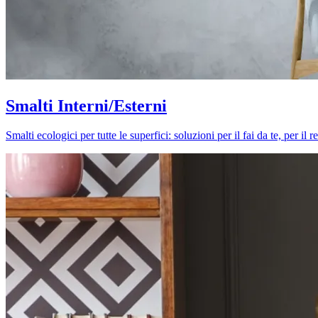
Smalti Interni/Esterni
Smalti ecologici per tutte le superfici: soluzioni per il fai da te, per i