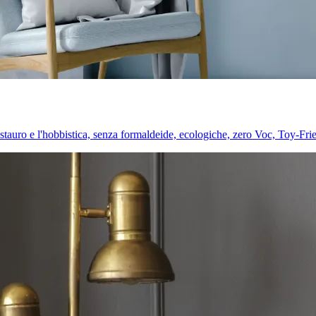
l restauro e l'hobbistica, senza formaldeide, ecologiche, zero Voc, Toy-Fri