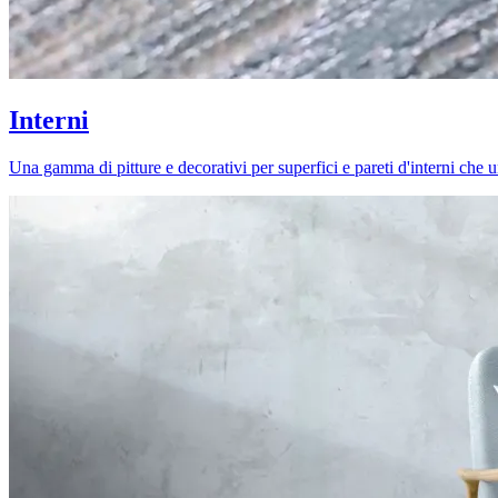
Interni
Una gamma di pitture e decorativi per superfici e pareti d'interni che uni