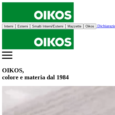
Dichiaraz
Interni
Esterni
Smalti Interni/Esterni
Mazzette
Oikos
OIKOS,
colore e materia dal 1984