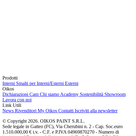
Prodotti
Interni
Smalti per Interni/Esterni
Esterni
Oikos
Dichiarazioni Cam
Chi siamo
Academy
Sostenibilità
Showroom
Lavora con noi
Link Utili
News
Rivenditori
My Oikos
Contatti
Iscriviti alla newsletter
© Copyright 2026. OIKOS PAINT S.R.L.
Sede legale in Gatteo (FC), Via Cherubini n. 2 - Cap. Soc.euro
1.510.000,00 € i.v. - C.F. e P.IVA 04969870270 - Numero di