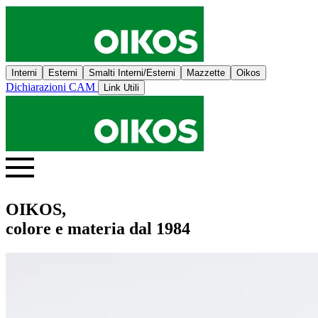
Interni
Esterni
Smalti Interni/Esterni
Mazzette
Oikos
Dichiarazioni CAM
Link Utili
OIKOS,
colore e materia dal 1984