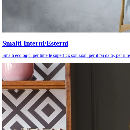
Smalti Interni/Esterni
Smalti ecologici per tutte le superfici: soluzioni per il fai da te, per i