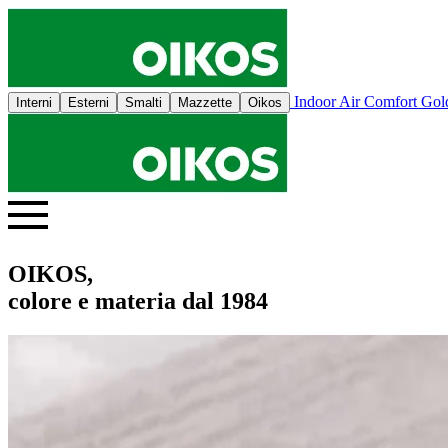
Indoor Air Comfort Go
Interni
Esterni
Smalti
Mazzette
Oikos
OIKOS,
colore e materia dal 1984