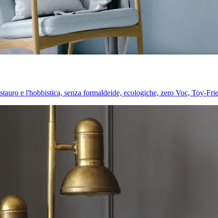
l restauro e l'hobbistica, senza formaldeide, ecologiche, zero Voc, Toy-Fri