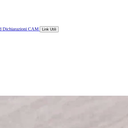
ld
Dichiarazioni CAM
Link Utili