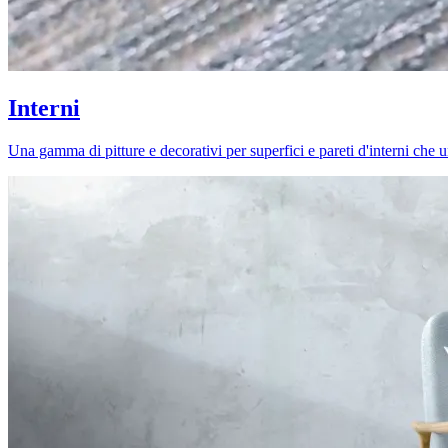
Interni
Una gamma di pitture e decorativi per superfici e pareti d'interni che uni