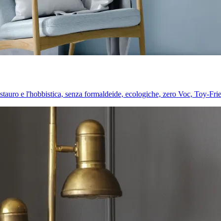
l restauro e l'hobbistica, senza formaldeide, ecologiche, zero Voc, Toy-Fri