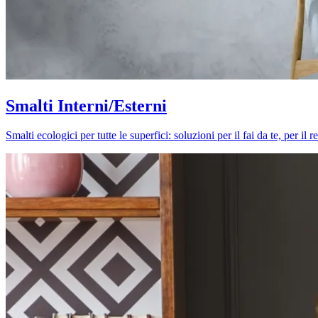
Smalti Interni/Esterni
Smalti ecologici per tutte le superfici: soluzioni per il fai da te, per i