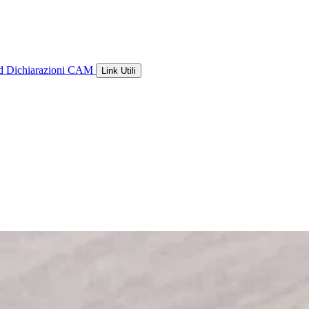
ld
Dichiarazioni CAM
Link Utili