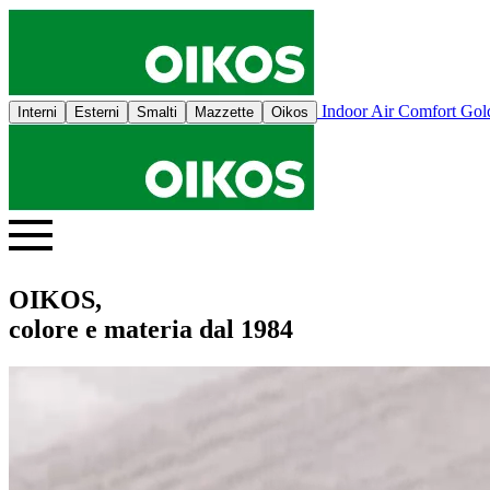
Indoor Air Comfort Go
Interni
Esterni
Smalti
Mazzette
Oikos
OIKOS,
colore e materia dal 1984