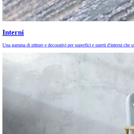
Interni
Una gamma di pitture e decorativi per superfici e pareti d'interni che uni