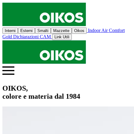
Indoor Air Comfort
Interni
Esterni
Smalti
Mazzette
Oikos
Gold
Dichiarazioni CAM
Link Utili
OIKOS,
colore e materia dal 1984