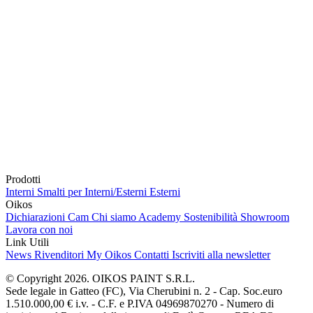
Prodotti
Interni
Smalti per Interni/Esterni
Esterni
Oikos
Dichiarazioni Cam
Chi siamo
Academy
Sostenibilità
Showroom
Lavora con noi
Link Utili
News
Rivenditori
My Oikos
Contatti
Iscriviti alla newsletter
© Copyright 2026. OIKOS PAINT S.R.L.
Sede legale in Gatteo (FC), Via Cherubini n. 2 - Cap. Soc.euro
1.510.000,00 € i.v. - C.F. e P.IVA 04969870270 - Numero di