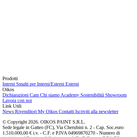
Prodotti
Interni
Smalti per Interni/Esterni
Esterni
Oikos
Dichiarazioni Cam
Chi siamo
Academy
Sostenibilità
Showroom
Lavora con noi
Link Utili
News
Rivenditori
My Oikos
Contatti
Iscriviti alla newsletter
© Copyright 2026. OIKOS PAINT S.R.L.
Sede legale in Gatteo (FC), Via Cherubini n. 2 - Cap. Soc.euro
1.510.000,00 € i.v. - C.F. e P.IVA 04969870270 - Numero di