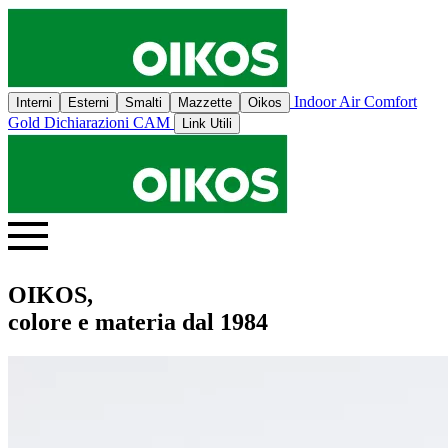
Indoor Air Comfort
Interni
Esterni
Smalti
Mazzette
Oikos
Gold
Dichiarazioni CAM
Link Utili
OIKOS,
colore e materia dal 1984