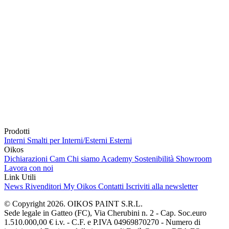
Prodotti
Interni
Smalti per Interni/Esterni
Esterni
Oikos
Dichiarazioni Cam
Chi siamo
Academy
Sostenibilità
Showroom
Lavora con noi
Link Utili
News
Rivenditori
My Oikos
Contatti
Iscriviti alla newsletter
© Copyright 2026. OIKOS PAINT S.R.L.
Sede legale in Gatteo (FC), Via Cherubini n. 2 - Cap. Soc.euro
1.510.000,00 € i.v. - C.F. e P.IVA 04969870270 - Numero di