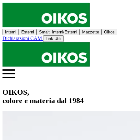
Interni
Esterni
Smalti Interni/Esterni
Mazzette
Oikos
Dichiarazioni CAM
Link Utili
OIKOS,
colore e materia dal 1984