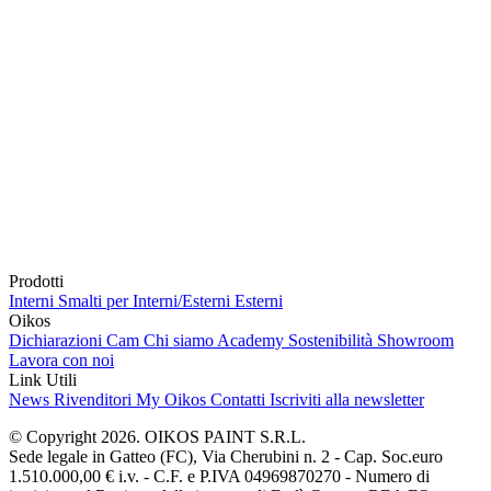
Prodotti
Interni
Smalti per Interni/Esterni
Esterni
Oikos
Dichiarazioni Cam
Chi siamo
Academy
Sostenibilità
Showroom
Lavora con noi
Link Utili
News
Rivenditori
My Oikos
Contatti
Iscriviti alla newsletter
© Copyright 2026. OIKOS PAINT S.R.L.
Sede legale in Gatteo (FC), Via Cherubini n. 2 - Cap. Soc.euro
1.510.000,00 € i.v. - C.F. e P.IVA 04969870270 - Numero di