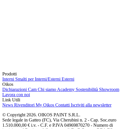
Prodotti
Interni
Smalti per Interni/Esterni
Esterni
Oikos
Dichiarazioni Cam
Chi siamo
Academy
Sostenibilità
Showroom
Lavora con noi
Link Utili
News
Rivenditori
My Oikos
Contatti
Iscriviti alla newsletter
© Copyright 2026. OIKOS PAINT S.R.L.
Sede legale in Gatteo (FC), Via Cherubini n. 2 - Cap. Soc.euro
1.510.000,00 € i.v. - C.F. e P.IVA 04969870270 - Numero di