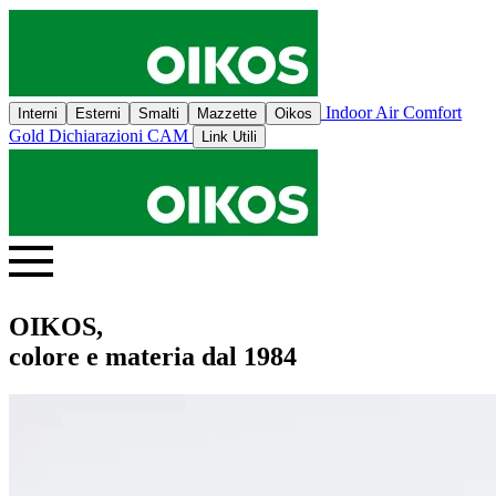
Indoor Air Comfort
Interni
Esterni
Smalti
Mazzette
Oikos
Gold
Dichiarazioni CAM
Link Utili
OIKOS,
colore e materia dal 1984