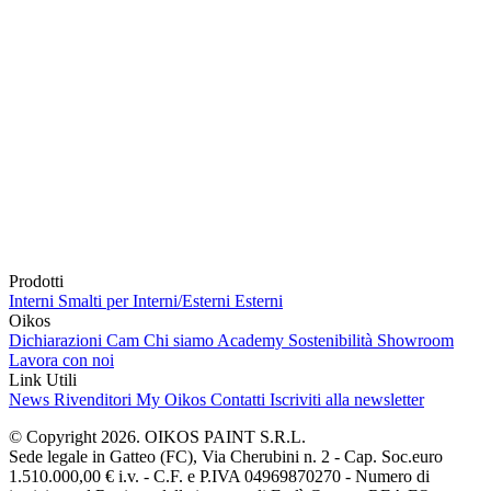
Prodotti
Interni
Smalti per Interni/Esterni
Esterni
Oikos
Dichiarazioni Cam
Chi siamo
Academy
Sostenibilità
Showroom
Lavora con noi
Link Utili
News
Rivenditori
My Oikos
Contatti
Iscriviti alla newsletter
© Copyright 2026. OIKOS PAINT S.R.L.
Sede legale in Gatteo (FC), Via Cherubini n. 2 - Cap. Soc.euro
1.510.000,00 € i.v. - C.F. e P.IVA 04969870270 - Numero di