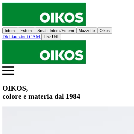
Interni
Esterni
Smalti Interni/Esterni
Mazzette
Oikos
Dichiarazioni CAM
Link Utili
OIKOS,
colore e materia dal 1984