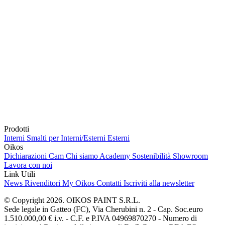
Prodotti
Interni
Smalti per Interni/Esterni
Esterni
Oikos
Dichiarazioni Cam
Chi siamo
Academy
Sostenibilità
Showroom
Lavora con noi
Link Utili
News
Rivenditori
My Oikos
Contatti
Iscriviti alla newsletter
© Copyright 2026. OIKOS PAINT S.R.L.
Sede legale in Gatteo (FC), Via Cherubini n. 2 - Cap. Soc.euro
1.510.000,00 € i.v. - C.F. e P.IVA 04969870270 - Numero di