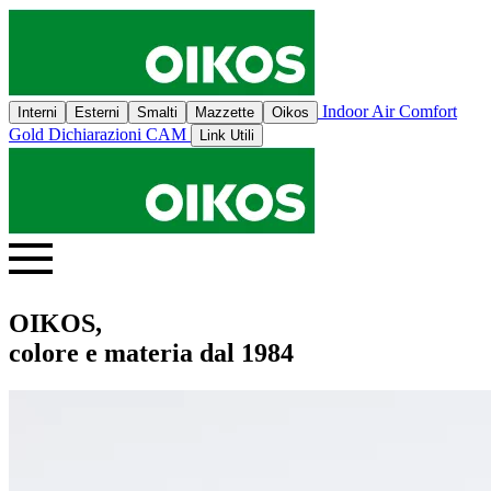
Indoor Air Comfort
Interni
Esterni
Smalti
Mazzette
Oikos
Gold
Dichiarazioni CAM
Link Utili
OIKOS,
colore e materia dal 1984