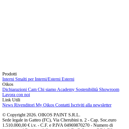
Prodotti
Interni
Smalti per Interni/Esterni
Esterni
Oikos
Dichiarazioni Cam
Chi siamo
Academy
Sostenibilità
Showroom
Lavora con noi
Link Utili
News
Rivenditori
My Oikos
Contatti
Iscriviti alla newsletter
© Copyright 2026. OIKOS PAINT S.R.L.
Sede legale in Gatteo (FC), Via Cherubini n. 2 - Cap. Soc.euro
1.510.000,00 € i.v. - C.F. e P.IVA 04969870270 - Numero di