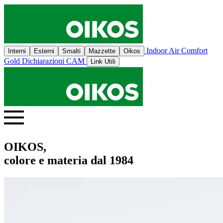
Indoor Air Comfort
Interni
Esterni
Smalti
Mazzette
Oikos
Gold
Dichiarazioni CAM
Link Utili
OIKOS,
colore e materia dal 1984