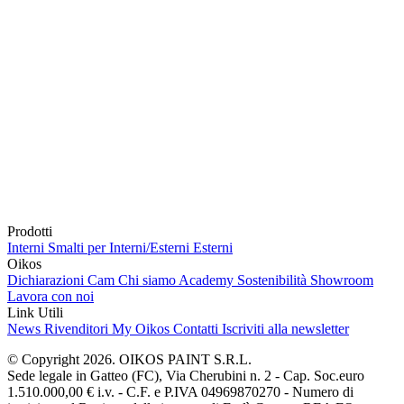
Prodotti
Interni
Smalti per Interni/Esterni
Esterni
Oikos
Dichiarazioni Cam
Chi siamo
Academy
Sostenibilità
Showroom
Lavora con noi
Link Utili
News
Rivenditori
My Oikos
Contatti
Iscriviti alla newsletter
© Copyright 2026. OIKOS PAINT S.R.L.
Sede legale in Gatteo (FC), Via Cherubini n. 2 - Cap. Soc.euro
1.510.000,00 € i.v. - C.F. e P.IVA 04969870270 - Numero di