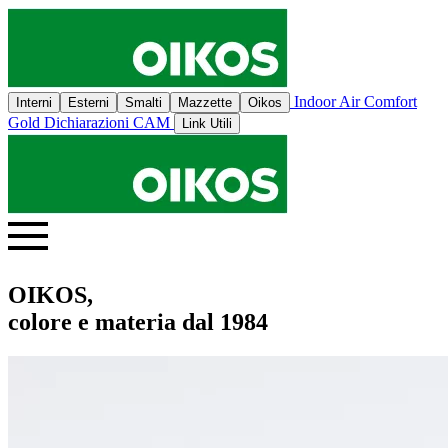
Indoor Air Comfort
Interni
Esterni
Smalti
Mazzette
Oikos
Gold
Dichiarazioni CAM
Link Utili
OIKOS,
colore e materia dal 1984