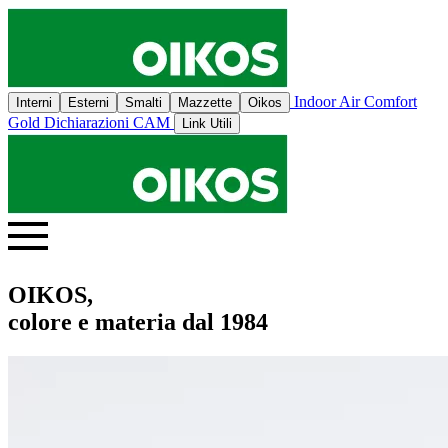
Indoor Air Comfort
Interni
Esterni
Smalti
Mazzette
Oikos
Gold
Dichiarazioni CAM
Link Utili
OIKOS,
colore e materia dal 1984