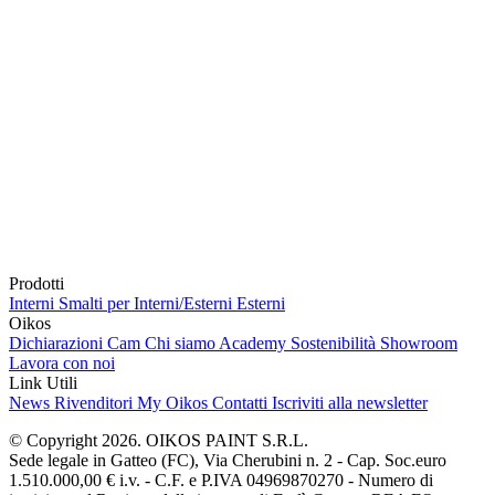
Prodotti
Interni
Smalti per Interni/Esterni
Esterni
Oikos
Dichiarazioni Cam
Chi siamo
Academy
Sostenibilità
Showroom
Lavora con noi
Link Utili
News
Rivenditori
My Oikos
Contatti
Iscriviti alla newsletter
© Copyright 2026. OIKOS PAINT S.R.L.
Sede legale in Gatteo (FC), Via Cherubini n. 2 - Cap. Soc.euro
1.510.000,00 € i.v. - C.F. e P.IVA 04969870270 - Numero di