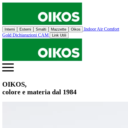
Indoor Air Comfort
Interni
Esterni
Smalti
Mazzette
Oikos
Gold
Dichiarazioni CAM
Link Utili
OIKOS,
colore e materia dal 1984