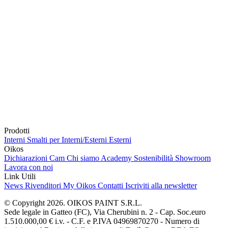
Prodotti
Interni
Smalti per Interni/Esterni
Esterni
Oikos
Dichiarazioni Cam
Chi siamo
Academy
Sostenibilità
Showroom
Lavora con noi
Link Utili
News
Rivenditori
My Oikos
Contatti
Iscriviti alla newsletter
© Copyright 2026. OIKOS PAINT S.R.L.
Sede legale in Gatteo (FC), Via Cherubini n. 2 - Cap. Soc.euro
1.510.000,00 € i.v. - C.F. e P.IVA 04969870270 - Numero di