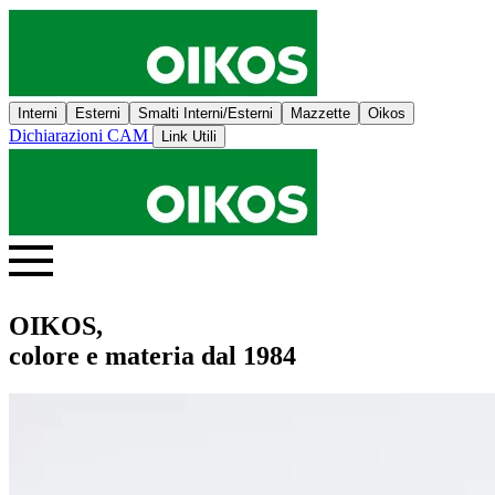
Interni
Esterni
Smalti Interni/Esterni
Mazzette
Oikos
Dichiarazioni CAM
Link Utili
OIKOS,
colore e materia dal 1984