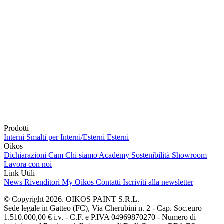
Prodotti
Interni
Smalti per Interni/Esterni
Esterni
Oikos
Dichiarazioni Cam
Chi siamo
Academy
Sostenibilità
Showroom
Lavora con noi
Link Utili
News
Rivenditori
My Oikos
Contatti
Iscriviti alla newsletter
© Copyright 2026. OIKOS PAINT S.R.L.
Sede legale in Gatteo (FC), Via Cherubini n. 2 - Cap. Soc.euro
1.510.000,00 € i.v. - C.F. e P.IVA 04969870270 - Numero di