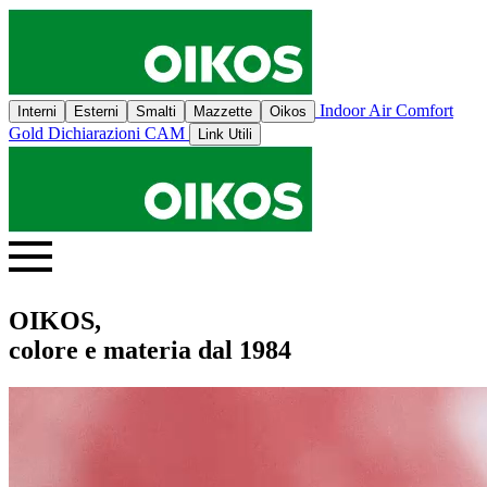
Indoor Air Comfort
Interni
Esterni
Smalti
Mazzette
Oikos
Gold
Dichiarazioni CAM
Link Utili
OIKOS,
colore e materia dal 1984