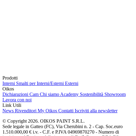
Prodotti
Interni
Smalti per Interni/Esterni
Esterni
Oikos
Dichiarazioni Cam
Chi siamo
Academy
Sostenibilità
Showroom
Lavora con noi
Link Utili
News
Rivenditori
My Oikos
Contatti
Iscriviti alla newsletter
© Copyright 2026. OIKOS PAINT S.R.L.
Sede legale in Gatteo (FC), Via Cherubini n. 2 - Cap. Soc.euro
1.510.000,00 € i.v. - C.F. e P.IVA 04969870270 - Numero di