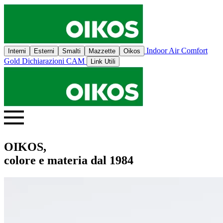
Indoor Air Comfort
Interni
Esterni
Smalti
Mazzette
Oikos
Gold
Dichiarazioni CAM
Link Utili
OIKOS,
colore e materia dal 1984