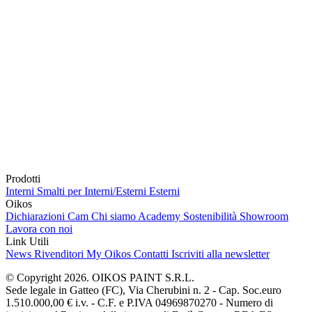
Prodotti
Interni
Smalti per Interni/Esterni
Esterni
Oikos
Dichiarazioni Cam
Chi siamo
Academy
Sostenibilità
Showroom
Lavora con noi
Link Utili
News
Rivenditori
My Oikos
Contatti
Iscriviti alla newsletter
© Copyright 2026. OIKOS PAINT S.R.L.
Sede legale in Gatteo (FC), Via Cherubini n. 2 - Cap. Soc.euro
1.510.000,00 € i.v. - C.F. e P.IVA 04969870270 - Numero di