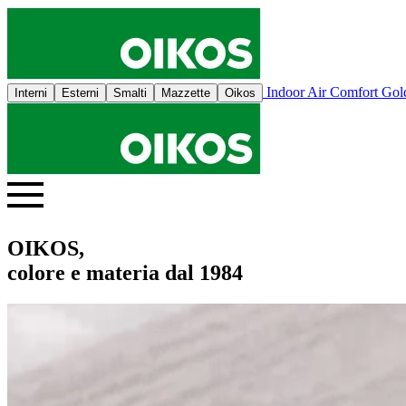
Indoor Air Comfort Go
Interni
Esterni
Smalti
Mazzette
Oikos
OIKOS,
colore e materia dal 1984