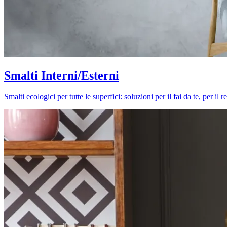
Smalti Interni/Esterni
Smalti ecologici per tutte le superfici: soluzioni per il fai da te, per i