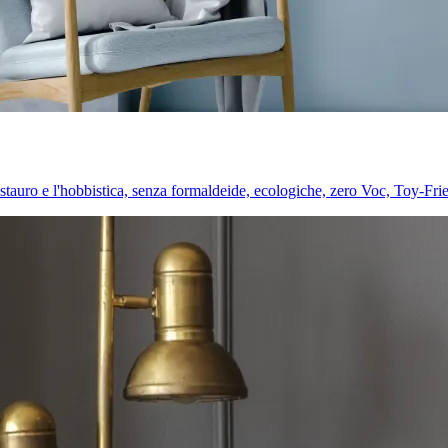
l restauro e l'hobbistica, senza formaldeide, ecologiche, zero Voc, Toy-Fri