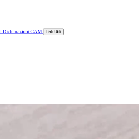
ld
Dichiarazioni CAM
Link Utili