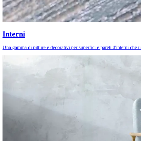
Interni
Una gamma di pitture e decorativi per superfici e pareti d'interni che uni