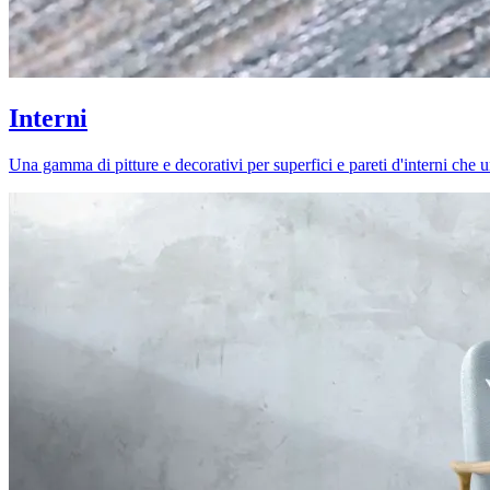
Interni
Una gamma di pitture e decorativi per superfici e pareti d'interni che uni