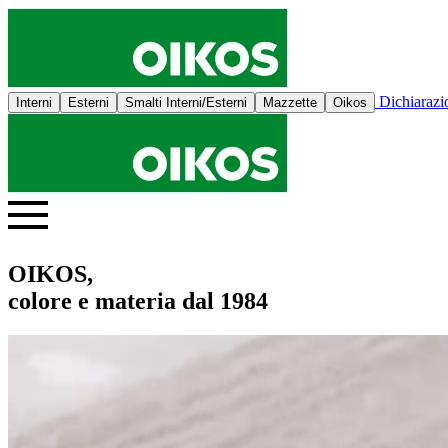
Dichiaraz
Interni
Esterni
Smalti Interni/Esterni
Mazzette
Oikos
OIKOS,
colore e materia dal 1984