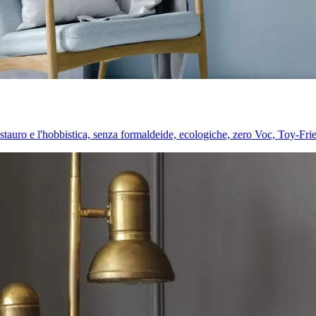
l restauro e l'hobbistica, senza formaldeide, ecologiche, zero Voc, Toy-Fri