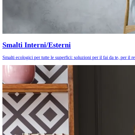
Smalti Interni/Esterni
Smalti ecologici per tutte le superfici: soluzioni per il fai da te, per i