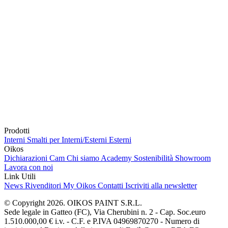
Prodotti
Interni
Smalti per Interni/Esterni
Esterni
Oikos
Dichiarazioni Cam
Chi siamo
Academy
Sostenibilità
Showroom
Lavora con noi
Link Utili
News
Rivenditori
My Oikos
Contatti
Iscriviti alla newsletter
© Copyright 2026. OIKOS PAINT S.R.L.
Sede legale in Gatteo (FC), Via Cherubini n. 2 - Cap. Soc.euro
1.510.000,00 € i.v. - C.F. e P.IVA 04969870270 - Numero di