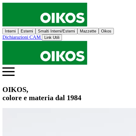
Interni
Esterni
Smalti Interni/Esterni
Mazzette
Oikos
Dichiarazioni CAM
Link Utili
OIKOS,
colore e materia dal 1984