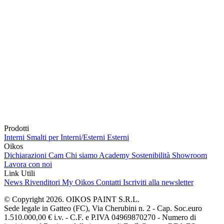
Prodotti
Interni
Smalti per Interni/Esterni
Esterni
Oikos
Dichiarazioni Cam
Chi siamo
Academy
Sostenibilità
Showroom
Lavora con noi
Link Utili
News
Rivenditori
My Oikos
Contatti
Iscriviti alla newsletter
© Copyright 2026. OIKOS PAINT S.R.L.
Sede legale in Gatteo (FC), Via Cherubini n. 2 - Cap. Soc.euro
1.510.000,00 € i.v. - C.F. e P.IVA 04969870270 - Numero di