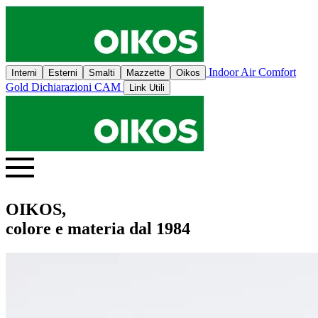
Indoor Air Comfort
Interni
Esterni
Smalti
Mazzette
Oikos
Gold
Dichiarazioni CAM
Link Utili
OIKOS,
colore e materia dal 1984