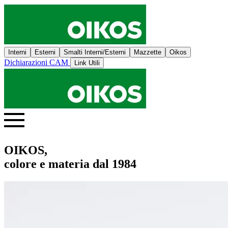
Interni
Esterni
Smalti Interni/Esterni
Mazzette
Oikos
Dichiarazioni CAM
Link Utili
OIKOS,
colore e materia dal 1984