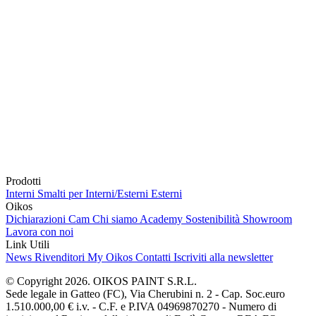
Prodotti
Interni
Smalti per Interni/Esterni
Esterni
Oikos
Dichiarazioni Cam
Chi siamo
Academy
Sostenibilità
Showroom
Lavora con noi
Link Utili
News
Rivenditori
My Oikos
Contatti
Iscriviti alla newsletter
© Copyright 2026. OIKOS PAINT S.R.L.
Sede legale in Gatteo (FC), Via Cherubini n. 2 - Cap. Soc.euro
1.510.000,00 € i.v. - C.F. e P.IVA 04969870270 - Numero di