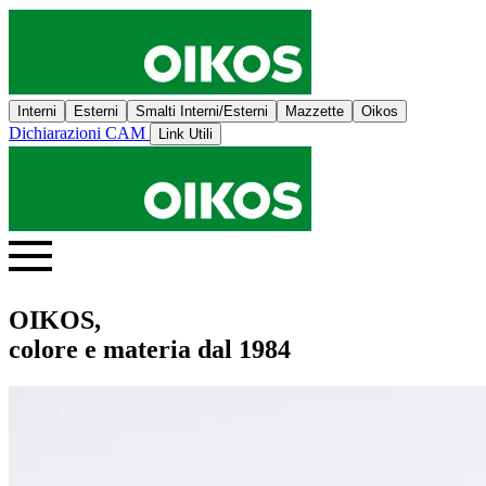
Interni
Esterni
Smalti Interni/Esterni
Mazzette
Oikos
Dichiarazioni CAM
Link Utili
OIKOS,
colore e materia dal 1984