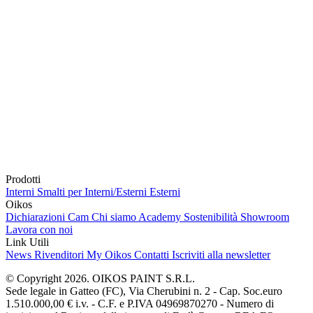
Prodotti
Interni
Smalti per Interni/Esterni
Esterni
Oikos
Dichiarazioni Cam
Chi siamo
Academy
Sostenibilità
Showroom
Lavora con noi
Link Utili
News
Rivenditori
My Oikos
Contatti
Iscriviti alla newsletter
© Copyright 2026. OIKOS PAINT S.R.L.
Sede legale in Gatteo (FC), Via Cherubini n. 2 - Cap. Soc.euro
1.510.000,00 € i.v. - C.F. e P.IVA 04969870270 - Numero di