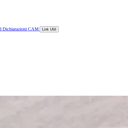
ld
Dichiarazioni CAM
Link Utili