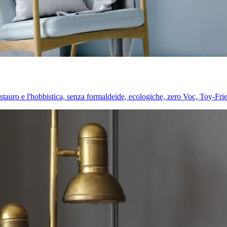
l restauro e l'hobbistica, senza formaldeide, ecologiche, zero Voc, Toy-Fri