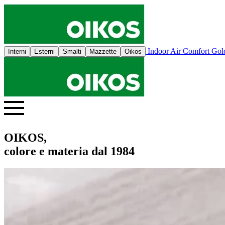
Indoor Air Comfort Go
Interni
Esterni
Smalti
Mazzette
Oikos
OIKOS,
colore e materia dal 1984