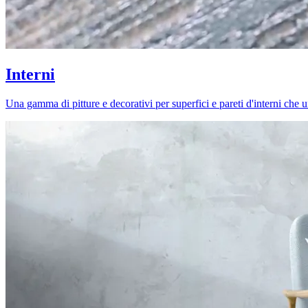
Interni
Una gamma di pitture e decorativi per superfici e pareti d'interni che uni