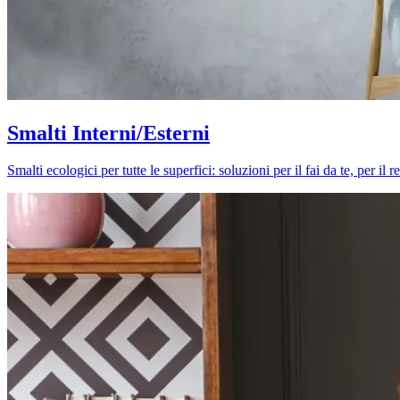
Smalti Interni/Esterni
Smalti ecologici per tutte le superfici: soluzioni per il fai da te, per i