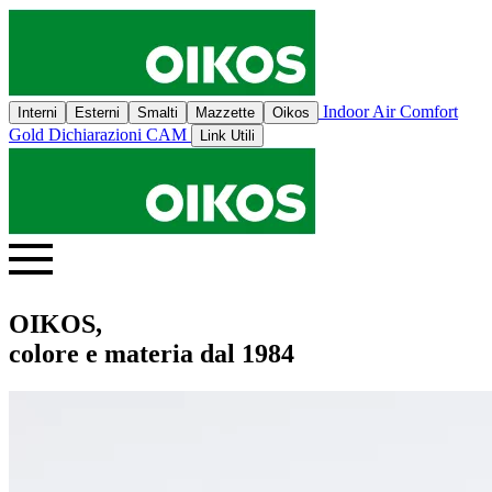
Indoor Air Comfort
Interni
Esterni
Smalti
Mazzette
Oikos
Gold
Dichiarazioni CAM
Link Utili
OIKOS,
colore e materia dal 1984