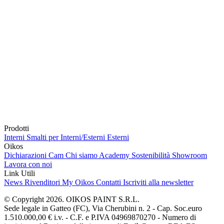
Prodotti
Interni
Smalti per Interni/Esterni
Esterni
Oikos
Dichiarazioni Cam
Chi siamo
Academy
Sostenibilità
Showroom
Lavora con noi
Link Utili
News
Rivenditori
My Oikos
Contatti
Iscriviti alla newsletter
© Copyright 2026. OIKOS PAINT S.R.L.
Sede legale in Gatteo (FC), Via Cherubini n. 2 - Cap. Soc.euro
1.510.000,00 € i.v. - C.F. e P.IVA 04969870270 - Numero di