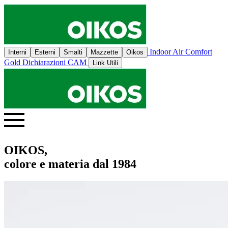
Indoor Air Comfort
Interni
Esterni
Smalti
Mazzette
Oikos
Gold
Dichiarazioni CAM
Link Utili
OIKOS,
colore e materia dal 1984