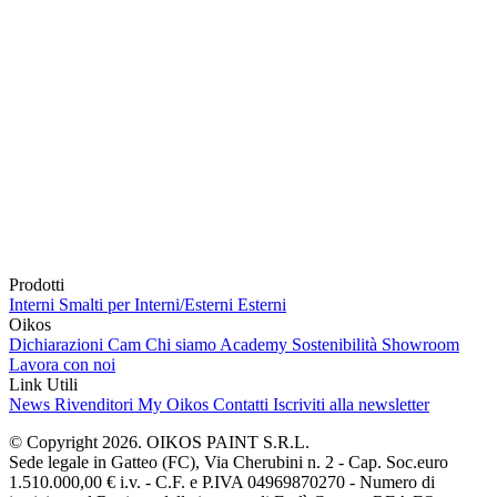
Prodotti
Interni
Smalti per Interni/Esterni
Esterni
Oikos
Dichiarazioni Cam
Chi siamo
Academy
Sostenibilità
Showroom
Lavora con noi
Link Utili
News
Rivenditori
My Oikos
Contatti
Iscriviti alla newsletter
© Copyright 2026. OIKOS PAINT S.R.L.
Sede legale in Gatteo (FC), Via Cherubini n. 2 - Cap. Soc.euro
1.510.000,00 € i.v. - C.F. e P.IVA 04969870270 - Numero di