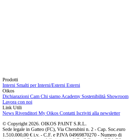
Prodotti
Interni
Smalti per Interni/Esterni
Esterni
Oikos
Dichiarazioni Cam
Chi siamo
Academy
Sostenibilità
Showroom
Lavora con noi
Link Utili
News
Rivenditori
My Oikos
Contatti
Iscriviti alla newsletter
© Copyright 2026. OIKOS PAINT S.R.L.
Sede legale in Gatteo (FC), Via Cherubini n. 2 - Cap. Soc.euro
1.510.000,00 € i.v. - C.F. e P.IVA 04969870270 - Numero di