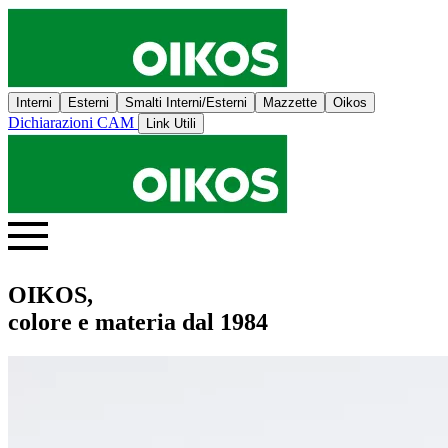
Interni
Esterni
Smalti Interni/Esterni
Mazzette
Oikos
Dichiarazioni CAM
Link Utili
OIKOS,
colore e materia dal 1984