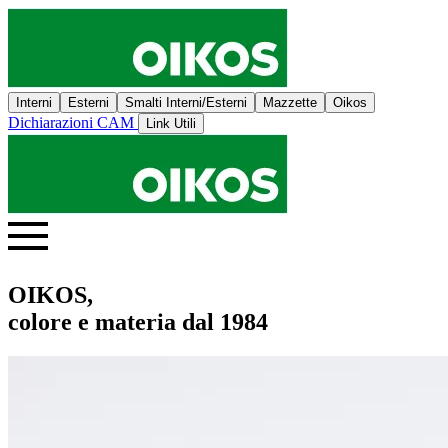
Interni
Esterni
Smalti Interni/Esterni
Mazzette
Oikos
Dichiarazioni CAM
Link Utili
OIKOS,
colore e materia dal 1984