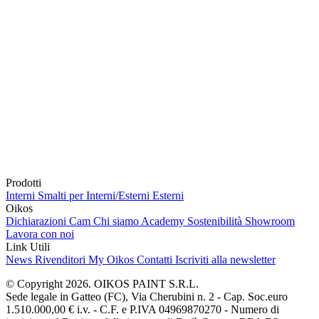
Prodotti
Interni
Smalti per Interni/Esterni
Esterni
Oikos
Dichiarazioni Cam
Chi siamo
Academy
Sostenibilità
Showroom
Lavora con noi
Link Utili
News
Rivenditori
My Oikos
Contatti
Iscriviti alla newsletter
© Copyright 2026. OIKOS PAINT S.R.L.
Sede legale in Gatteo (FC), Via Cherubini n. 2 - Cap. Soc.euro
1.510.000,00 € i.v. - C.F. e P.IVA 04969870270 - Numero di