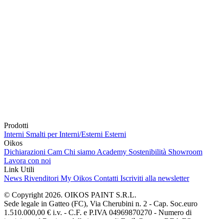
Prodotti
Interni
Smalti per Interni/Esterni
Esterni
Oikos
Dichiarazioni Cam
Chi siamo
Academy
Sostenibilità
Showroom
Lavora con noi
Link Utili
News
Rivenditori
My Oikos
Contatti
Iscriviti alla newsletter
© Copyright 2026. OIKOS PAINT S.R.L.
Sede legale in Gatteo (FC), Via Cherubini n. 2 - Cap. Soc.euro
1.510.000,00 € i.v. - C.F. e P.IVA 04969870270 - Numero di