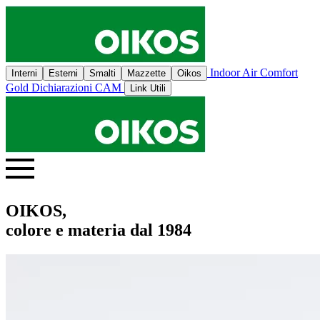
Indoor Air Comfort
Interni
Esterni
Smalti
Mazzette
Oikos
Gold
Dichiarazioni CAM
Link Utili
OIKOS,
colore e materia dal 1984