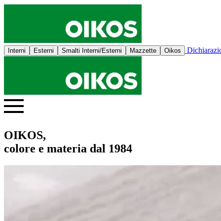
Dichiaraz
Interni
Esterni
Smalti Interni/Esterni
Mazzette
Oikos
OIKOS,
colore e materia dal 1984