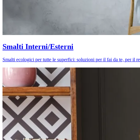
Smalti Interni/Esterni
Smalti ecologici per tutte le superfici: soluzioni per il fai da te, per i