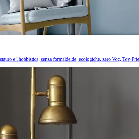
l restauro e l'hobbistica, senza formaldeide, ecologiche, zero Voc, Toy-Fri