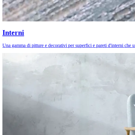
Interni
Una gamma di pitture e decorativi per superfici e pareti d'interni che uni