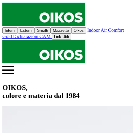
Indoor Air Comfort
Interni
Esterni
Smalti
Mazzette
Oikos
Gold
Dichiarazioni CAM
Link Utili
OIKOS,
colore e materia dal 1984