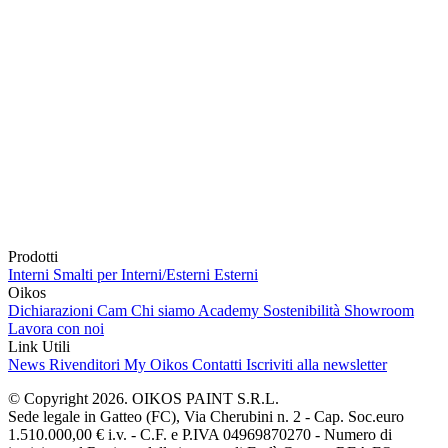
Prodotti
Interni
Smalti per Interni/Esterni
Esterni
Oikos
Dichiarazioni Cam
Chi siamo
Academy
Sostenibilità
Showroom
Lavora con noi
Link Utili
News
Rivenditori
My Oikos
Contatti
Iscriviti alla newsletter
© Copyright 2026. OIKOS PAINT S.R.L.
Sede legale in Gatteo (FC), Via Cherubini n. 2 - Cap. Soc.euro
1.510.000,00 € i.v. - C.F. e P.IVA 04969870270 - Numero di