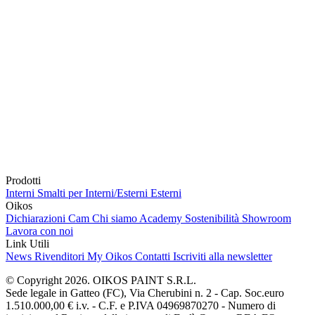
Prodotti
Interni
Smalti per Interni/Esterni
Esterni
Oikos
Dichiarazioni Cam
Chi siamo
Academy
Sostenibilità
Showroom
Lavora con noi
Link Utili
News
Rivenditori
My Oikos
Contatti
Iscriviti alla newsletter
© Copyright 2026. OIKOS PAINT S.R.L.
Sede legale in Gatteo (FC), Via Cherubini n. 2 - Cap. Soc.euro
1.510.000,00 € i.v. - C.F. e P.IVA 04969870270 - Numero di