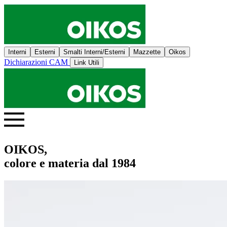
Interni
Esterni
Smalti Interni/Esterni
Mazzette
Oikos
Dichiarazioni CAM
Link Utili
OIKOS,
colore e materia dal 1984