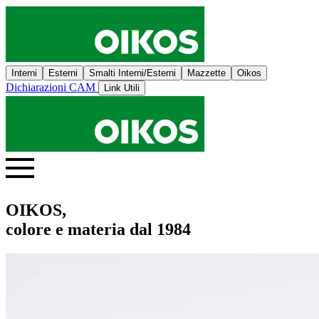
Interni
Esterni
Smalti Interni/Esterni
Mazzette
Oikos
Dichiarazioni CAM
Link Utili
OIKOS,
colore e materia dal 1984