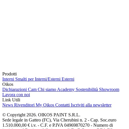
Prodotti
Interni
Smalti per Interni/Esterni
Esterni
Oikos
Dichiarazioni Cam
Chi siamo
Academy
Sostenibilità
Showroom
Lavora con noi
Link Utili
News
Rivenditori
My Oikos
Contatti
Iscriviti alla newsletter
© Copyright 2026. OIKOS PAINT S.R.L.
Sede legale in Gatteo (FC), Via Cherubini n. 2 - Cap. Soc.euro
1.510.000,00 € i.v. - C.F. e P.IVA 04969870270 - Numero di