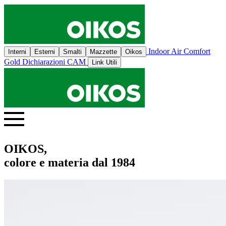
Indoor Air Comfort
Interni
Esterni
Smalti
Mazzette
Oikos
Gold
Dichiarazioni CAM
Link Utili
OIKOS,
colore e materia dal 1984