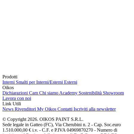
Prodotti
Interni
Smalti per Interni/Esterni
Esterni
Oikos
Dichiarazioni Cam
Chi siamo
Academy
Sostenibilità
Showroom
Lavora con noi
Link Utili
News
Rivenditori
My Oikos
Contatti
Iscriviti alla newsletter
© Copyright 2026. OIKOS PAINT S.R.L.
Sede legale in Gatteo (FC), Via Cherubini n. 2 - Cap. Soc.euro
1.510.000,00 € i.v. - C.F. e P.IVA 04969870270 - Numero di