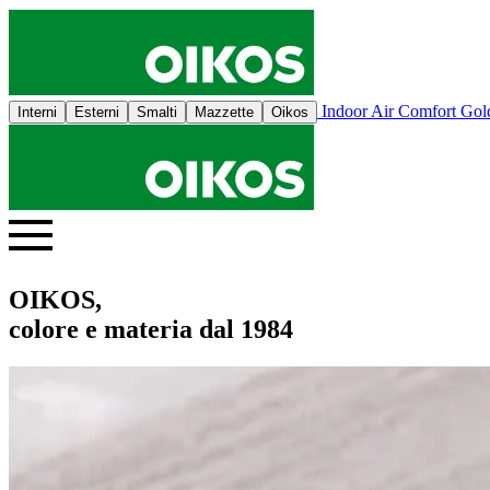
Indoor Air Comfort Go
Interni
Esterni
Smalti
Mazzette
Oikos
OIKOS,
colore e materia dal 1984