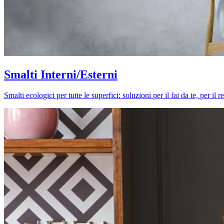
Smalti Interni/Esterni
Smalti ecologici per tutte le superfici: soluzioni per il fai da te, per i