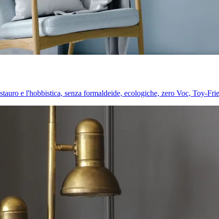
l restauro e l'hobbistica, senza formaldeide, ecologiche, zero Voc, Toy-Fri