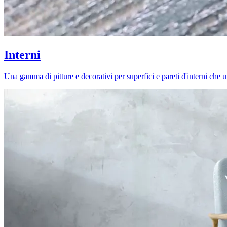
Interni
Una gamma di pitture e decorativi per superfici e pareti d'interni che uni