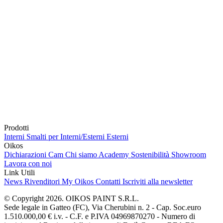
Prodotti
Interni
Smalti per Interni/Esterni
Esterni
Oikos
Dichiarazioni Cam
Chi siamo
Academy
Sostenibilità
Showroom
Lavora con noi
Link Utili
News
Rivenditori
My Oikos
Contatti
Iscriviti alla newsletter
© Copyright 2026. OIKOS PAINT S.R.L.
Sede legale in Gatteo (FC), Via Cherubini n. 2 - Cap. Soc.euro
1.510.000,00 € i.v. - C.F. e P.IVA 04969870270 - Numero di