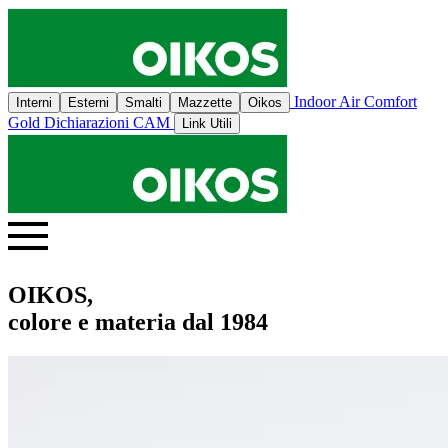
Indoor Air Comfort
Interni
Esterni
Smalti
Mazzette
Oikos
Gold
Dichiarazioni CAM
Link Utili
OIKOS,
colore e materia dal 1984