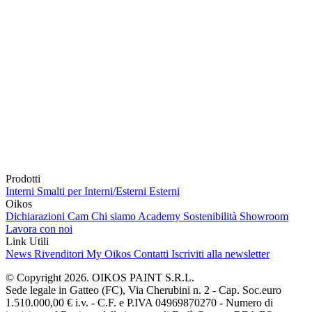
Prodotti
Interni
Smalti per Interni/Esterni
Esterni
Oikos
Dichiarazioni Cam
Chi siamo
Academy
Sostenibilità
Showroom
Lavora con noi
Link Utili
News
Rivenditori
My Oikos
Contatti
Iscriviti alla newsletter
© Copyright 2026. OIKOS PAINT S.R.L.
Sede legale in Gatteo (FC), Via Cherubini n. 2 - Cap. Soc.euro
1.510.000,00 € i.v. - C.F. e P.IVA 04969870270 - Numero di