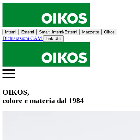
Interni
Esterni
Smalti Interni/Esterni
Mazzette
Oikos
Dichiarazioni CAM
Link Utili
OIKOS,
colore e materia dal 1984