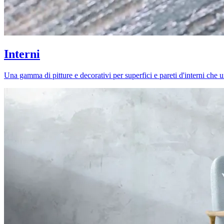
Interni
Una gamma di pitture e decorativi per superfici e pareti d'interni che uni