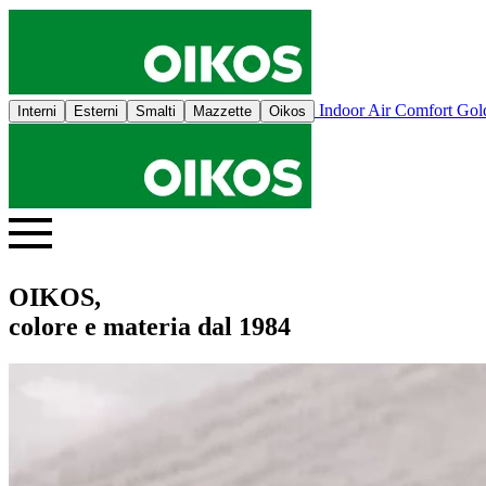
Indoor Air Comfort Go
Interni
Esterni
Smalti
Mazzette
Oikos
OIKOS,
colore e materia dal 1984