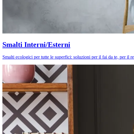
Smalti Interni/Esterni
Smalti ecologici per tutte le superfici: soluzioni per il fai da te, per i