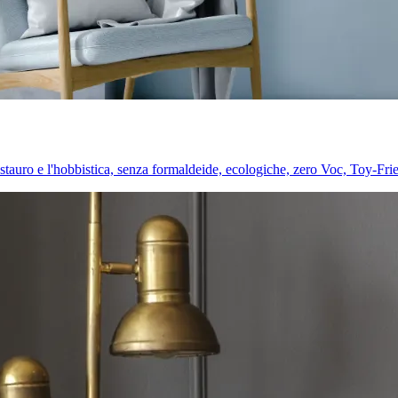
l restauro e l'hobbistica, senza formaldeide, ecologiche, zero Voc, Toy-Fri