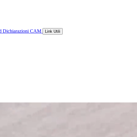
ld
Dichiarazioni CAM
Link Utili