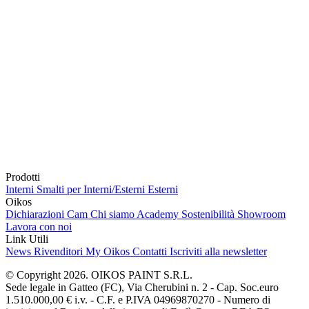
Prodotti
Interni
Smalti per Interni/Esterni
Esterni
Oikos
Dichiarazioni Cam
Chi siamo
Academy
Sostenibilità
Showroom
Lavora con noi
Link Utili
News
Rivenditori
My Oikos
Contatti
Iscriviti alla newsletter
© Copyright 2026. OIKOS PAINT S.R.L.
Sede legale in Gatteo (FC), Via Cherubini n. 2 - Cap. Soc.euro
1.510.000,00 € i.v. - C.F. e P.IVA 04969870270 - Numero di