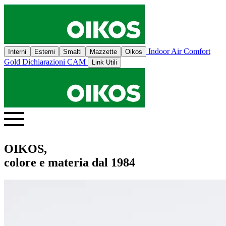
Indoor Air Comfort
Interni
Esterni
Smalti
Mazzette
Oikos
Gold
Dichiarazioni CAM
Link Utili
OIKOS,
colore e materia dal 1984