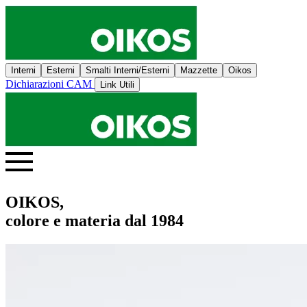
Interni
Esterni
Smalti Interni/Esterni
Mazzette
Oikos
Dichiarazioni CAM
Link Utili
OIKOS,
colore e materia dal 1984