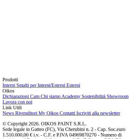
Prodotti
Interni
Smalti per Interni/Esterni
Esterni
Oikos
Dichiarazioni Cam
Chi siamo
Academy
Sostenibilità
Showroom
Lavora con noi
Link Utili
News
Rivenditori
My Oikos
Contatti
Iscriviti alla newsletter
© Copyright 2026. OIKOS PAINT S.R.L.
Sede legale in Gatteo (FC), Via Cherubini n. 2 - Cap. Soc.euro
1.510.000,00 € i.v. - C.F. e P.IVA 04969870270 - Numero di