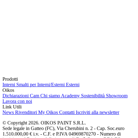
Prodotti
Interni
Smalti per Interni/Esterni
Esterni
Oikos
Dichiarazioni Cam
Chi siamo
Academy
Sostenibilità
Showroom
Lavora con noi
Link Utili
News
Rivenditori
My Oikos
Contatti
Iscriviti alla newsletter
© Copyright 2026. OIKOS PAINT S.R.L.
Sede legale in Gatteo (FC), Via Cherubini n. 2 - Cap. Soc.euro
1.510.000,00 € i.v. - C.F. e P.IVA 04969870270 - Numero di