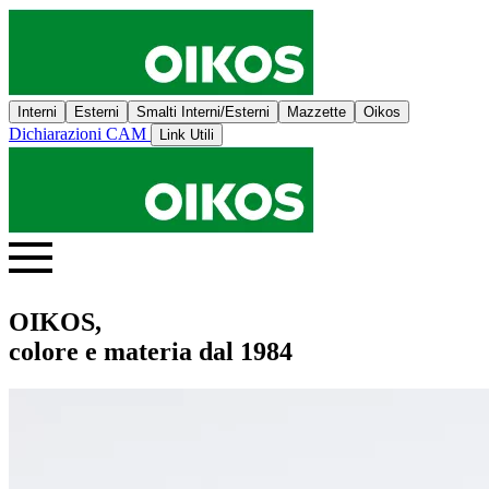
Interni
Esterni
Smalti Interni/Esterni
Mazzette
Oikos
Dichiarazioni CAM
Link Utili
OIKOS,
colore e materia dal 1984